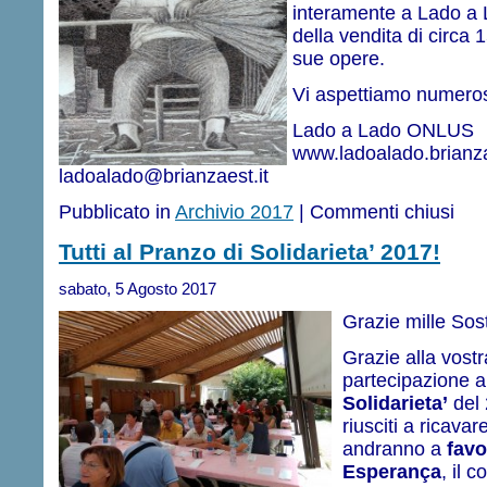
interamente a Lado a 
della vendita di circa 1
sue opere.
Vi aspettiamo numeros
Lado a Lado ONLUS
www.ladoalado.brianza
ladoalado@brianzaest.it
Pubblicato in
Archivio 2017
|
Commenti chiusi
Tutti al Pranzo di Solidarieta’ 2017!
sabato, 5 Agosto 2017
Grazie mille Sost
Grazie alla vost
partecipazione a
Solidarieta’
del 
riusciti a ricavar
andranno a
favo
Esperança
, il 