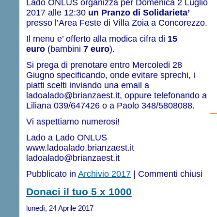
Lado ONLUS organizza per Domenica 2 Luglio
2017 alle 12:30
un Pranzo di Solidarieta’
presso l’Area Feste di Villa Zoia a Concorezzo.
Il menu e’ offerto alla modica cifra di
15
euro
(bambini
7 euro
).
Si prega di prenotare entro Mercoledi 28
Giugno specificando, onde evitare sprechi, i
piatti scelti inviando una email a
ladoalado@brianzaest.it, oppure telefonando a
Liliana 039/647426 o a Paolo 348/5808088.
Vi aspettiamo numerosi!
Lado a Lado ONLUS
www.ladoalado.brianzaest.it
ladoalado@brianzaest.it
Pubblicato in
Archivio 2017
|
Commenti chiusi
Donaci il tuo 5 x 1000
lunedì, 24 Aprile 2017