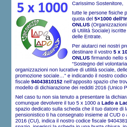
Carissimo Sostenitore,
tutte le persone fisiche
quota del
5×1000 dell’I
ONLUS
(Organizzazioni
di Utilità Sociale) iscritt
delle​ ​Entrate.
Per aiutarci nei nostri pro
destinare il vostro
5 x 1
ONLUS
firmando nello s
“Sostegno del volontariato
organizzazioni non lucrative di utilità sociale, dell
promozione sociale…” e indicando il nostro codic
fiscale
94043810152
nell’apposito spazio che trov
modello di dichiarazione dei redditi ​2016 ​(Unico 
Nel caso ​tu non sia tenuto a presentare la dichiar
comunque devolvere il tuo 5 x 1000 a
Lado a L
spazio dedicato sulla scheda che il tuo datore di 
pensionistico ti ha consegnato insieme al CUD o al
2016 (CU), indica il nostro codice fiscale 940438
spazio, ​inserisci la scheda in una busta chiusa, 