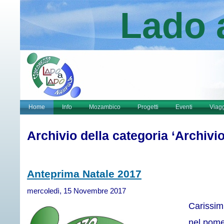
Lado 
Home
Info
Mozambico
Progetti
Eventi
Viag
Archivio della categoria ‘Archivi
Anteprima Natale 2017
mercoledì, 15 Novembre 2017
Carissimi
nel pome