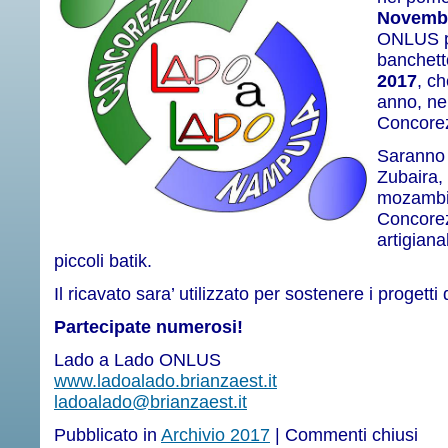
Novemb
ONLUS pa
banchet
2017
, ch
anno, nel
Concore
Saranno 
Zubaira,
mozambic
Concorez
artigiana
piccoli batik.
Il ricavato sara’ utilizzato per sostenere i progetti
Partecipate numerosi!
Lado a Lado ONLUS
www.ladoalado.brianzaest.it
ladoalado@brianzaest.it
Pubblicato in
Archivio 2017
|
Commenti chiusi