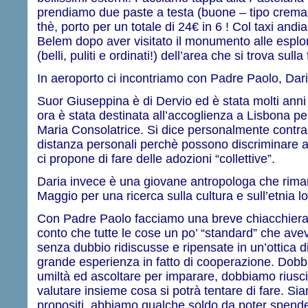
prendiamo due paste a testa (buone – tipo crema 
thè, porto per un totale di 24€ in 6 ! Col taxi and
Belem dopo aver visitato il monumento alle esplora
(belli, puliti e ordinati!) dell’area che si trova sull
In aeroporto ci incontriamo con Padre Paolo, Dar
Suor Giuseppina è di Dervio ed è stata molti ann
ora è stata destinata all’accoglienza a Lisbona pe
Maria Consolatrice. Si dice personalmente contra
distanza personali perchè possono discriminare al
ci propone di fare delle adozioni “collettive”.
Daria invece è una giovane antropologa che rima
Maggio per una ricerca sulla cultura e sull’etnia l
Con Padre Paolo facciamo una breve chiacchierat
conto che tutte le cose un po’ “standard” che a
senza dubbio ridiscusse e ripensate in un’ottica d
grande esperienza in fatto di cooperazione. Dob
umiltà ed ascoltare per imparare, dobbiamo riuscir
valutare insieme cosa si potrà tentare di fare. S
propositi, abbiamo qualche soldo da poter spend