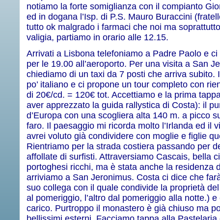
notiamo la forte somiglianza con il compianto Gior
ed in dogana l’Isp. di P.S. Mauro Buraccini (fratel
tutto ok malgrado i farmaci che noi ma soprattut
valigia, partiamo in orario alle 12.15.
Arrivati a Lisbona telefoniamo a Padre Paolo e 
per le 19.00 all’aeroporto. Per una visita a San 
chiediamo di un taxi da 7 posti che arriva subito. I
po’ italiano e ci propone un tour completo con rient
di 20€/cd. = 120€ tot. Accettiamo e la prima tap
aver apprezzato la guida rallystica di Costa): il p
d’Europa con una scogliera alta 140 m. a picco s
faro. Il paesaggio mi ricorda molto l’Irlanda ed i
avrei voluto già condividere con moglie e figlie
Rientriamo per la strada costiera passando per de
affollate di surfisti. Attraversiamo Cascais, bella c
portoghesi ricchi, ma è stata anche la residenza d
arriviamo a San Jeronimus. Costa ci dice che farà
suo collega con il quale condivide la proprietà del 
al pomeriggio, l’altro dal pomeriggio alla notte.) e
carico. Purtroppo il monastero è già chiuso ma 
bellissimi esterni. Facciamo tappa alla Pastelari