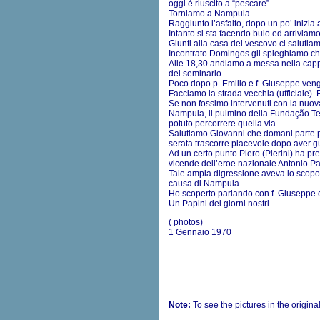
oggi è riuscito a “pescare”.
Torniamo a Nampula.
Raggiunto l’asfalto, dopo un po’ inizia
Intanto si sta facendo buio ed arrivia
Giunti alla casa del vescovo ci saluti
Incontrato Domingos gli spieghiamo che
Alle 18,30 andiamo a messa nella cappe
del seminario.
Poco dopo p. Emilio e f. Giuseppe veng
Facciamo la strada vecchia (ufficiale).
Se non fossimo intervenuti con la nuova
Nampula, il pulmino della Fundação Ter
potuto percorrere quella via.
Salutiamo Giovanni che domani parte per
serata trascorre piacevole dopo aver g
Ad un certo punto Piero (Pierini) ha pr
vicende dell’eroe nazionale Antonio Pap
Tale ampia digressione aveva lo scopo d
causa di Nampula.
Ho scoperto parlando con f. Giuseppe c
Un Papini dei giorni nostri.
( photos)
1 Gennaio 1970
Note:
To see the pictures in the origina