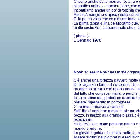
Ci sono anche delle montagne. Una è c
simpatico animale giocherellone, che q
Incontriamo anche un po’ di foschia che 
Anche Amançio si stupisce della consis
E’ la prima volta che ce n’è così tanta, d
La prima tappa è Ilha de Moçambique, 
molte costruzioni abbandonate che ris
( photos)
1 Gennaio 1970
Note:
To see the pictures in the origina
C’è anche una fortezza davvero molto ca
Due ragazzi ci fanno da cicerone. Uno de
ha appeso al collo che riporta anche l’
dal fatto che conosce l’italiano perché
Io, tutto sommato, preferisco ascoltare
parlare imperterrito in portoghese.
Comunque qualcosa capisce.
Sull’Ilha ci vengono mostrate alcune chi
pozzo. In mezzo alla grande piazza c’
esecuzioni.
Su quest’isola molte persone hanno vis
mondo predone.
La giovane guida mi mostra inoltre que
essere fucilati dal plotone di esecuzion