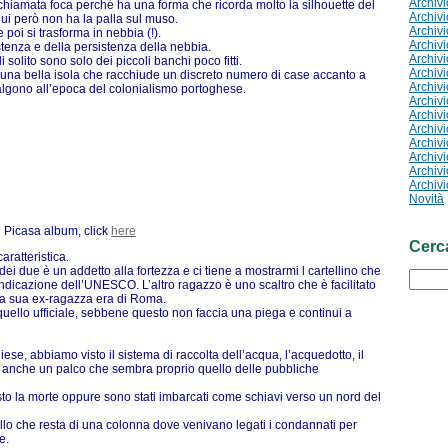
Archiv
hiamata foca perché ha una forma che ricorda molto la silhouette del
Archiv
ui però non ha la palla sul muso.
Archiv
poi si trasforma in nebbia (!).
Archiv
tenza e della persistenza della nebbia.
Archiv
i solito sono solo dei piccoli banchi poco fitti.
Archiv
una bella isola che racchiude un discreto numero di case accanto a
Archiv
algono all’epoca del colonialismo portoghese.
Archiv
Archiv
Archiv
Archiv
Archiv
Archiv
Archiv
Novità
l Picasa album, click
here
Cerc
ratteristica.
i due è un addetto alla fortezza e ci tiene a mostrarmi l cartellino che
indicazione dell’UNESCO. L’altro ragazzo è uno scaltro che è facilitato
 la sua ex-ragazza era di Roma.
 quello ufficiale, sebbene questo non faccia una piega e continui a
ese, abbiamo visto il sistema di raccolta dell’acqua, l’acquedotto, il
è anche un palco che sembra proprio quello delle pubbliche
to la morte oppure sono stati imbarcati come schiavi verso un nord del
llo che resta di una colonna dove venivano legati i condannati per
e.