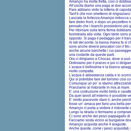
Amançio ha molta fretta, così ci dobbia
All’uscita diamo una paga ai due acco
Pare abbiano vinto la lotteria di cap
Tant’è che non smettono di ringraziarc
Lasciata la fortezza Amançio imbocca un
fare dietro front, e dopo un pezzettino
pensato che i bianchi possiedono più g
Per ritornare sulla terra ferma dobbiam
fuoristrada alla volta. Ogni tanto sono 
opposto. Si paga il pedaggio per il trans
Ai lati del ponte, la bassa marea fa sì 
sono anche diversi pescatori con il filo
anche alcune barchette i cui passeggeri
una costante da queste parti.
Ora ci dirigiamo a Chocas, dove si può
Ordiniamo per il pranzo e poi ci dirigi
L’acqua è bellissima e la bianca spia
molto compatta.
L’acqua è abbastanza calda e lo scorci
Qui si potrebbe fare del turismo così c
Comunque un po’ si stanno attrezzando 
Pranziamo al ristorante in riva al mare.
E’ una costruzione molto bella e caratt
Da quei tavoli all’esterno è possibile 
E’ molto piacevole stare lì, anche perch
fosse un’ amaca per farsi una bella pe
Amançio ci porta a vedere il ristorante
Lungo la strada ci fermiamo a comprare
Ci sono anche dei pesci pappagallo di 
Facciamo sosta vicino ai bungalow dove
Amançio acquista anche 4 aragoste.
Anche queste, come i pesci acquistati,