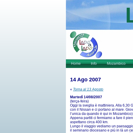
Home
Info
Mozambico
14 Ago 2007
«
Torna al 13 Agosto
Martedì 14/08/2007
(terça-feira)
Oggi la sveglia è mattiniera. Alla 6,3
con il Nissan e ci portano al mare. Gi
l’unica da quando è qui in Mozambico)
Appena partiti ci fermiamo a fare il p
aspettano circa 400 km.
Lungo il viaggio vediamo un paesaggio
il seminario diocesano e più in là un c