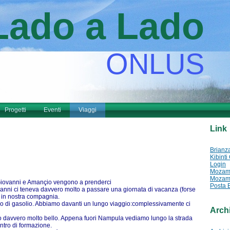
Lado a Lado
ONLUS
Progetti
Eventi
Viaggi
Link
Brianz
Kibinti
Login
Mozamb
Mozamb
0 Giovanni e Amançio vengono a prenderci
Posta 
ovanni ci teneva davvero molto a passare una giornata di vacanza (forse
 in nostra compagnia.
ieno di gasolio. Abbiamo davanti un lungo viaggio:complessivamente ci
Arch
 davvero molto bello. Appena fuori Nampula vediamo lungo la strada
entro di formazione.