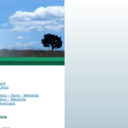
aest
 Onlus
ico – Storia – Wikipedia
ico – Wikipedia
Brianzaest
ivio