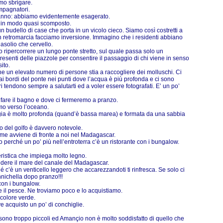
mo sbrigare.
mpagnatori.
odanno: abbiamo evidentemente esagerato.
i in modo quasi scomposto.
 budello di case che porta in un vicolo cieco. Siamo così costretti a
 in retromarcia facciamo inversione. Immagino che i residenti abbiano
asolio che cervello.
o ripercorrere un lungo ponte stretto, sul quale passa solo un
presenti delle piazzole per consentire il passaggio di chi viene in senso
ito.
che un elevato numero di persone stia a raccogliere dei molluschi. Ci
 ai bordi del ponte nei punti dove l’acqua è più profonda e ci sono
 tendono sempre a salutarti ed a voler essere fotografati. E’ un po’
 fare il bagno e dove ci fermeremo a pranzo.
amo verso l’oceano.
ggia è molto profonda (quand’è bassa marea) e formata da una sabbia
o del golfo è davvero notevole.
ome avviene di fronte a noi nel Madagascar.
perché un po’ più nell’entroterra c’è un ristorante con i bungalow.
eristica che impiega molto legno.
vedere il mare del canale del Madagascar.
é c’è un venticello leggero che accarezzandoti ti rinfresca. Se solo ci
nnichella dopo pranzo!!!
 con i bungalow.
 il pesce. Ne troviamo poco e lo acquistiamo.
colore verde.
 acquisto un po’ di conchiglie.
 sono troppo piccoli ed Amançio non è molto soddisfatto di quello che