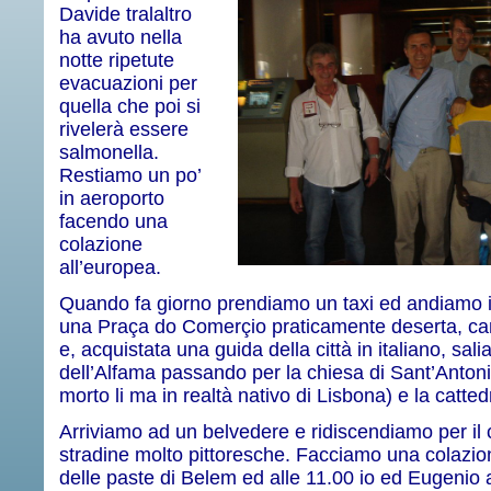
Davide tralaltro
ha avuto nella
notte ripetute
evacuazioni per
quella che poi si
rivelerà essere
salmonella.
Restiamo un po’
in aeroporto
facendo una
colazione
all’europea.
Quando fa giorno prendiamo un taxi ed andiamo in
una Praça do Comerçio praticamente deserta, c
e, acquistata una guida della città in italiano, sal
dell’Alfama passando per la chiesa di Sant’Anto
morto li ma in realtà nativo di Lisbona) e la catted
Arriviamo ad un belvedere e ridiscendiamo per il c
stradine molto pittoresche. Facciamo una colazio
delle paste di Belem ed alle 11.00 io ed Eugeni