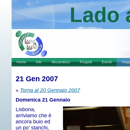
Lado 
Home
Info
Mozambico
Progetti
Eventi
Viag
21 Gen 2007
«
Torna al 20 Gennaio 2007
Domenica 21 Gennaio
Lisbona,
arriviamo che è
ancora buio ed
un po’ stanchi,