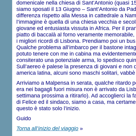
domenicale nella chiesa di Sant’Antonio (quasi 15 
siamo sposati il 13 Giugno – Sant’Antonio da Pa
differenza rispetto alla Messa in cattedrale a Nam
l’immagine è quella di una chiesa vecchia e secola
giovane ed entusiasta vissuta in Africa. Per il p
piatto di baccalà al forno veramente memorabile,
i migliori ricordi di Lisbona. Prendiamo poi un bus 
Qualche problema all’imbarco per il bastone intagl
potuto tenere con me in cabina ma evidentemente 
consiterato una potenziale arma, lo spedisco quindi
Sull’aereo è palese la presenza di giovani e non di
america latina, alcuni sono maschi solitari, vabb
Arriviamo a Malpensa in serata, qualche ritardo 
era nei bagagli fuori misura non è arrivato da Lis
settimana prossima a ritirarlo). Ad accoglierci la f
di Felice ed il sindaco, siamo a casa, ma certamen
questo è stato solo l’inizio.
Guido
Torna all’inizio del viaggio
»