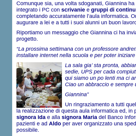
Comunque sia, una volta sdoganati, Giannina ha 
integrato i PC con
scrivanie
e
gruppi di continu
completando accuratamente l’aula informatica. O
augurare a lei e a tutti i suoi alunni un buon lavor
Riportiamo un messaggio che Giannina ci ha invi
progetto.
“La prossima settiman
a con un professore andrem
installare internet nella scuola e per poter iniziare
La sala gia’ sta pronta, abbi
sedie, UPS per cada compiute
qui siamo un po lenti ma ci a
Ciao un abbraccio e sempre 
Giannina”
Un ringraziamento a tutti qu
la realizzazione di questa aula informatica ed, in 
signora Ida
e alla
signora Maria
del Banco Infor
pazienti e ad
Aldo
per aver organizzato una sped
possibile.