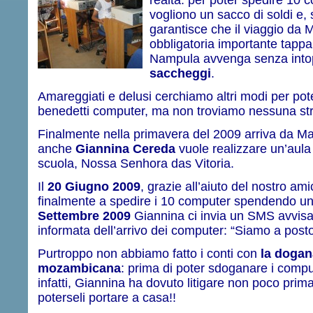
vogliono un sacco di soldi e, 
garantisce che il viaggio da 
obbligatoria importante tapp
Nampula avvenga senza intopp
saccheggi
.
Amareggiati e delusi cerchiamo altri modi per pot
benedetti computer, ma non troviamo nessuna str
Finalmente nella primavera del 2009 arriva da M
anche
Giannina Cereda
vuole realizzare un’aula
scuola, Nossa Senhora das Vitoria.
Il
20 Giugno 2009
, grazie all’aiuto del nostro am
finalmente a spedire i 10 computer spendendo una
Settembre 2009
Giannina ci invia un SMS avvisa
informata dell’arrivo dei computer: “Siamo a pos
Purtroppo non abbiamo fatto i conti con
la dogan
mozambicana
: prima di poter sdoganare i compu
infatti, Giannina ha dovuto litigare non poco prima
poterseli portare a casa!!