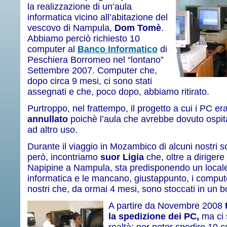
la realizzazione di un’aula
informatica vicino all’abitazione del
vescovo di Nampula,
Dom Tomè
.
Abbiamo perciò richiesto 10
computer al
Banco Informatico
di
Peschiera Borromeo nel “lontano”
Settembre 2007. Computer che,
dopo circa 9 mesi, ci sono stati
assegnati e che, poco dopo, abbiamo ritirato.
Purtroppo, nel frattempo, il progetto a cui i PC er
annullato
poichè l’aula che avrebbe dovuto ospita
ad altro uso.
Durante il viaggio in Mozambico di alcuni nostri s
però, incontriamo
suor Ligia
che, oltre a dirigere 
Napipine a Nampula, sta predisponendo un locale
informatica e le mancano, giustappunto, i computer
nostri che, da ormai 4 mesi, sono stoccati in un b
A partire da Novembre 2008
la spedizione dei PC,
ma ci s
realtà: per poter spedire 10